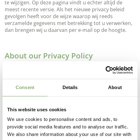
te wijzigen. Op deze pagina vindt u echter altijd de
meest recente versie. Als het nieuwe privacy beleid
gevolgen heeft voor de wijze waarop wij reeds
verzamelde gegevens met betrekking tot u verwerken,
dan brengen wij u daarvan per e-mail op de hoogte.
About our Privacy Policy
Walter Blom plants B.V. takes your privacy very serious.
We therefore only process data that we need for
(improving) our service and carefully deal with the
information we have collected about you and your use
Consent
Details
About
of our services. We never make your information
available to third parties for commercial purposes.
This website uses cookies
This privacy policy applies to the use of the website and
the services provided by Walter Blom plants B.V. The
We use cookies to personalise content and ads, to
effective date for the validity of these conditions is
provide social media features and to analyse our traffic.
25/05/2018, with the publication of a new version
We also share information about your use of our site with