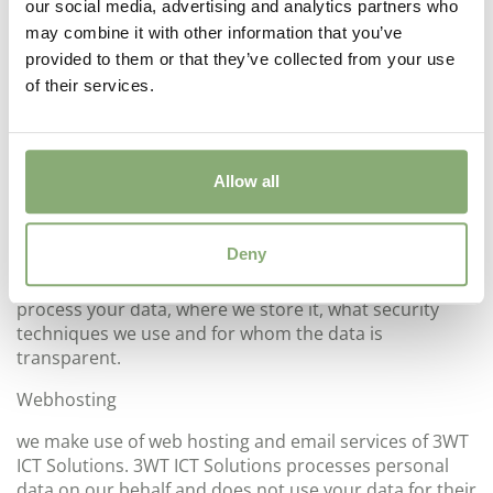
expires the validity of all previous versions. This privacy
our social media, advertising and analytics partners who
policy describes what information about you is
may combine it with other information that you’ve
collected by us, where this information is used for, and
provided to them or that they’ve collected from your use
with whom and under what conditions this information
of their services.
may be shared with third parties. We also explain to
you how we store your data and how we protect your
data from misuse and what rights you have regarding
the personal data you provide to us. If you have any
Allow all
questions about our Privacy policy, please contact our
contact person for privacy matters, you will find the
contact details at the end of our privacy policy.
Deny
About the data processing below you can read how we
process your data, where we store it, what security
techniques we use and for whom the data is
transparent.
Webhosting
we make use of web hosting and email services of 3WT
ICT Solutions. 3WT ICT Solutions processes personal
data on our behalf and does not use your data for their